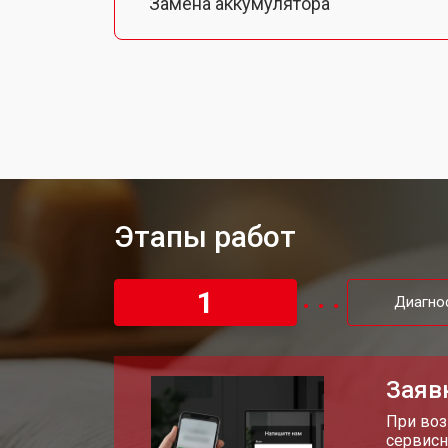
Замена аккумулятора
Замена экрана смарт-часов Nintend
Замена шлейфа матрицы
Замена микрофона
Этапы работ
Замена кнопки включения
1
Диагно
Замена Wi-Fi смарт-часов Nintendo
Заяв
Замена Bluetooth
При воз
сервисн