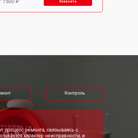
т 1500 ₽
Заказать
т 1400 ₽
Заказать
т 1200 ₽
Заказать
т 1200 ₽
Заказать
т 1500 ₽
Заказать
емонт
Контроль
т 2000 ₽
Заказать
т 2000 ₽
т процесс ремонта, связываясь с
Заказать
сывается характер неисправности, и