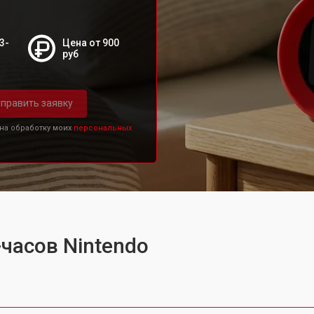
3-
Цена от 900
руб
править заявку
 на обработку моих
персональных
часов Nintendo