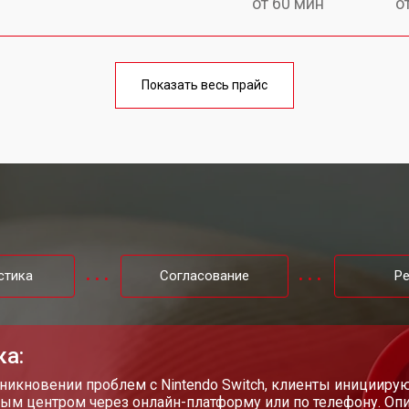
от 60 мин
о
o
от 40 мин
о
Показать весь прайс
от 50 мин
о
от 40 мин
о
от 60 мин
о
стика
Согласование
Р
от 50 мин
о
ка:
от 70 мин
о
никновении проблем с Nintendo Switch, клиенты инициирую
ым центром через онлайн-платформу или по телефону. Опи