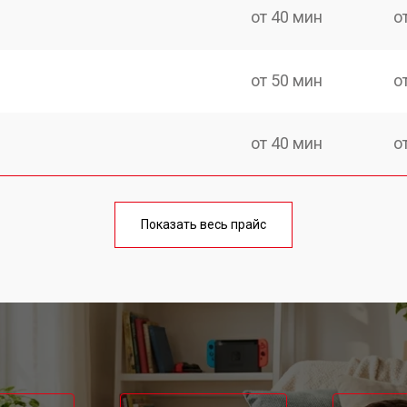
от 40 мин
о
от 50 мин
о
от 40 мин
о
от 60 мин
о
Показать весь прайс
от 40 мин
о
от 70 мин
о
intendo
от 60 мин
о