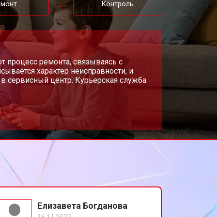
емонт
Контроль
т 650 ₽
Заказать
т 300 ₽
т процесс ремонта, связываясь с
Заказать
сывается характер неисправности, и
в сервисный центр. Курьерская служба
т 600 ₽
Заказать
т 400 ₽
Заказать
т 1100 ₽
Заказать
т 1100 ₽
Заказать
Елизавета Богданова
16.11.2023