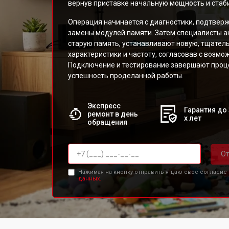
вернув приставке начальную мощность и стаб
Операция начинается с диагностики, подтве
замены модулей памяти. Затем специалисты 
старую память, устанавливают новую, тщател
характеристики и частоту, согласовав с возмо
Подключение и тестирование завершают проц
успешность проделанной работы.
Экспресс
Гарантия до 
ремонт в день
х лет
обращения
От
Нажимая на кнопку отправить я даю свое согласие
данных.