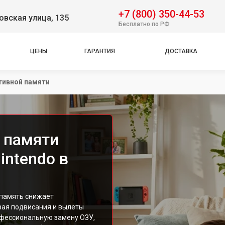
+7 (800) 350-44-53
вская улица, 135
Бесплатно по РФ
ЦЕНЫ
ГАРАНТИЯ
ДОСТАВКА
тивной памяти
 памяти
intendo в
 память снижает
вая подвисания и вылеты
офессиональную замену ОЗУ,