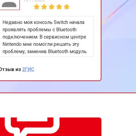
т 1100 ₽
Заказать
Недавно моя консоль Switch начала
т 750 ₽
Заказать
проявлять проблемы с Bluetooth
подключением. В сервисном центре
Nintendo мне помогли решить эту
проблему, заменив Bluetooth модуль.
Осталась очень довольна быстрым и
качественным сервисом. Спасибо за
Отзыв из
2ГИС
вашу работу!