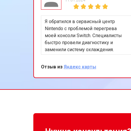
Замена материнской платы
Я обратился в сервисный центр
Ремонт Blu-Ray игровой приставки 
Nintendo с проблемой перегрева
моей консоли Switch. Специалисты
быстро провели диагностику и
заменили систему охлаждения.
Теперь консоль работает идеально.
Очень доволен оперативностью и
Отзыв из
Яндекс карты
качеством обслуживания.