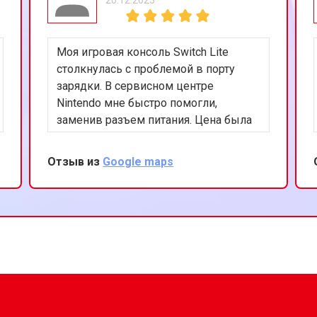
от 40 мин
о
Моя игровая консоль Switch Lite
Nintendo
от 60 мин
о
столкнулась с проблемой в порту
зарядки. В сервисном центре
Nintendo мне быстро помогли,
заменив разъем питания. Цена была
вполне разумной, а обслуживание на
высшем уровне. Рекомендую этот
Отзыв из
Google maps
сервис всем владельцам Nintendo.