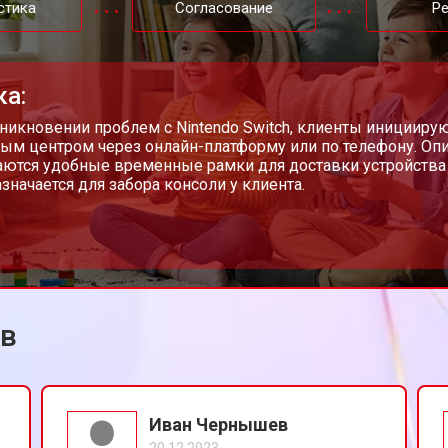
стика
Согласование
Р
от 40 мин
о
ка:
а)
от 60 мин
о
никновении проблем с Nintendo Switch, клиенты инициирую
ым центром через онлайн-платформу или по телефону. Опи
ются удобные временные рамки для доставки устройства 
азначается для забора консоли у клиента.
от 40 мин
о
ей порта)
от 60 мин
о
ов
от 40 мин
о
от 50 мин
о
Иван Чернышев
20.12.2023