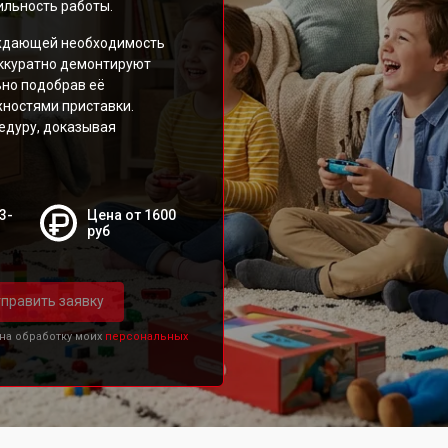
ильность работы.
рждающей необходимость
аккуратно демонтируют
ьно подобрав её
жностями приставки.
едуру, доказывая
3-
Цена от 1600
руб
править заявку
 на обработку моих
персональных