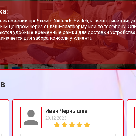
ка:
а)
от 60 мин
о
никновении проблем с Nintendo Switch, клиенты инициирую
ым центром через онлайн-платформу или по телефону. Опи
ются удобные временные рамки для доставки устройства 
азначается для забора консоли у клиента.
от 40 мин
о
ей порта)
от 60 мин
о
ов
от 40 мин
о
от 50 мин
о
Иван Чернышев
20.12.2023
от 40 мин
о