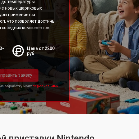
 до температуры
ие новых шариковых
дуры применяется
оп, что позволяет достичь
 соседних компонентов.
3-
Цена от 2200
руб
править заявку
 на обработку моих
персональных
й приставки Nintendo