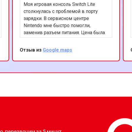
Моя игровая консоль Switch Lite
Nintendo
от 60 мин
о
столкнулась с проблемой в порту
зарядки. В сервисном центре
Nintendo мне быстро помогли,
заменив разъем питания. Цена была
вполне разумной, а обслуживание на
высшем уровне. Рекомендую этот
Отзыв из
Google maps
сервис всем владельцам Nintendo.
?
, перезвоним за 5 минут