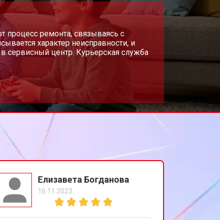
т 300 ₽
т процесс ремонта, связываясь с
Заказать
сывается характер неисправности, и
в сервисный центр. Курьерская служба
т 600 ₽
Заказать
т 400 ₽
Заказать
т 1100 ₽
Заказать
т 1100 ₽
Заказать
Елизавета Богданова
16.11.2023
т 1100 ₽
Заказать