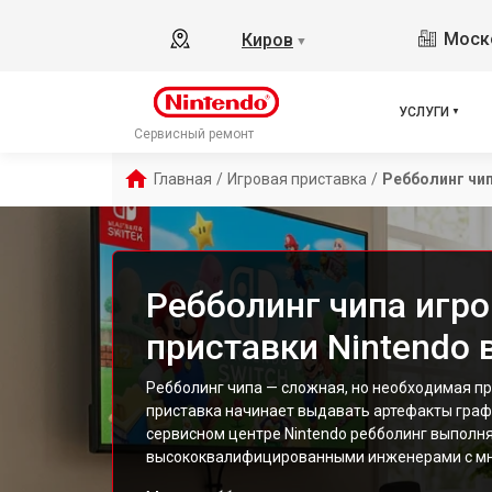
Моско
Киров
▼
УСЛУГИ
Сервисный ремонт
Главная
/
Игровая приставка
/
Ребболинг чи
Ребболинг чипа игр
приставки Nintendo 
Ребболинг чипа — сложная, но необходимая пр
приставка начинает выдавать артефакты графи
сервисном центре Nintendo ребболинг выполн
высококвалифицированными инженерами с мн