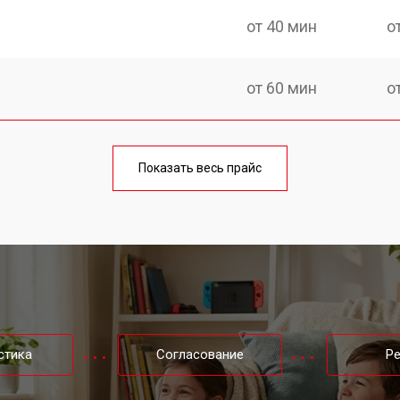
от 40 мин
о
от 60 мин
о
от 40 мин
о
Показать весь прайс
от 70 мин
о
от 50 мин
о
intendo
от 60 мин
о
стика
Согласование
Р
от 40 мин
о