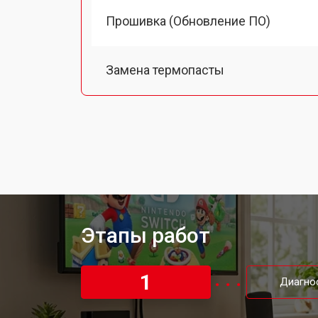
Прошивка (Обновление ПО)
Замена термопасты
Замена системы охлаждения
Замена процессора
Замена оперативной памяти
Этапы работ
Замена кулера игровой приставки N
1
Диагно
Замена аудиоразъема