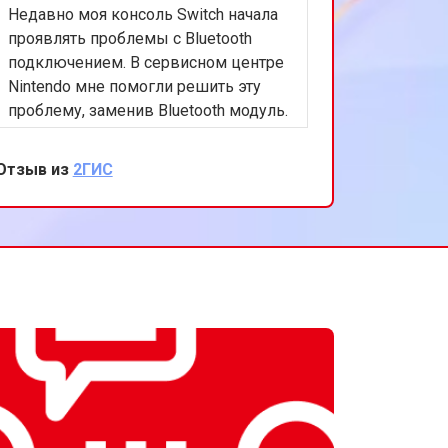
Недавно моя консоль Switch начала
т 750 ₽
Заказать
проявлять проблемы с Bluetooth
подключением. В сервисном центре
Nintendo мне помогли решить эту
проблему, заменив Bluetooth модуль.
Осталась очень довольна быстрым и
качественным сервисом. Спасибо за
Отзыв из
2ГИС
вашу работу!