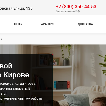
+7 (800) 350-44-53
вская улица, 135
Бесплатно по РФ
ЦЕНЫ
ГАРАНТИЯ
ДОСТАВКА
па
овой
в Кирове
оцедура, когда игровая
ки или зависать. В
яется
оголетним опытом работы.