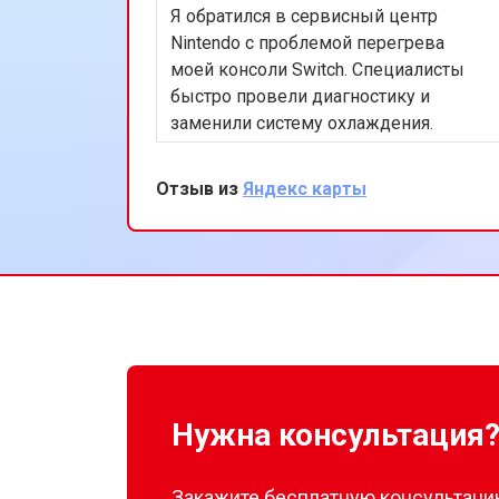
Я обратился в сервисный центр
Ремонт Blu-Ray игровой приставки 
Nintendo с проблемой перегрева
моей консоли Switch. Специалисты
быстро провели диагностику и
заменили систему охлаждения.
Теперь консоль работает идеально.
Очень доволен оперативностью и
Отзыв из
Яндекс карты
качеством обслуживания.
Нужна консультация
Закажите бесплатную консультацию