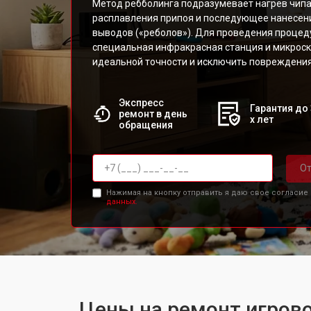
Метод ребболинга подразумевает нагрев чипа
расплавления припоя и последующее нанесен
выводов («реболов»). Для проведения проце
специальная инфракрасная станция и микроск
идеальной точности и исключить повреждения
Экспресс
Гарантия до 
ремонт в день
х лет
обращения
От
Нажимая на кнопку отправить я даю свое согласие
данных.
Цены на ремонт игрово